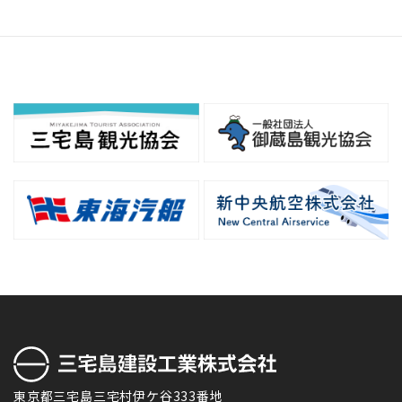
の
ペ
ー
ジ
送
り
東京都三宅島三宅村伊ケ谷333番地